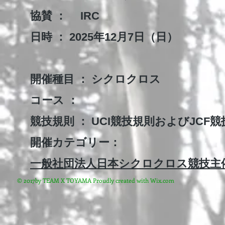
協賛 ： IRC
日時 ： 2025年12月7日（日）
開催種目 ： シクロクロス
コース ：
競技規則 ： UCI競技規則およびJCF競
開催カテゴリー：
一般社団法人日本シクロクロス競技主催
© 2017by TEAM X TOYAMA Proudly created with
Wix.com