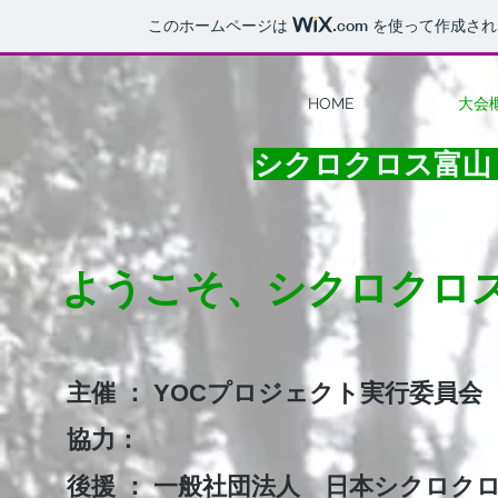
このホームページは
.com
を使って作成され
HOME
大会
シクロクロス富山
​ようこそ、シクロクロ
主催 ： YOCプロジェクト実行委員会
協力：
後援 ： 一般社団法人 日本シクロクロ